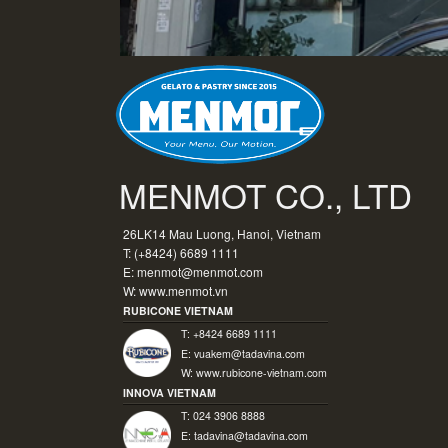
MENMOT CO., LTD
26LK14 Mau Luong, Hanoi, Vietnam
T: (+8424) 6689 1111
E:
menmot@menmot.com
W:
www.menmot.vn
RUBICONE VIETNAM
T: +8424 6689 1111
E:
vuakem@tadavina.com
W:
www.rubicone-vietnam.com
INNOVA VIETNAM
T: 024 3906 8888
E:
tadavina@tadavina.com